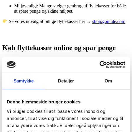
Miljøvenligt: Mange vælger genbrug af flyttekasser for både
at spare penge og skåne miljøet.
Se vores udvalg af billige flyttekasser her →
shop.gomule.com
Køb flyttekasser online og spar penge
En af de bedste måder at finde billige flyttekasser er at bestille dem
online.
Lavere priser: Webshops som gomule kan tilbyde bedre priser,
fordi de ikke har samme omkostninger som fysiske butikker.
Samtykke
Detaljer
Om
Stort udvalg: Du kan vælge mellem små, store, ekstra stærke
eller flyttekasser til specifikke formål.
Denne hjemmeside bruger cookies
Hurtig levering: Bestil nemt og få dine kasser leveret direkte
Vi bruger cookies til at tilpasse vores indhold og
til døren.
annoncer, til at vise dig funktioner til sociale medier og til
Bestil billige og holdbare flyttekasser online hos
gomule
at analysere vores trafik. Vi deler også oplysninger om