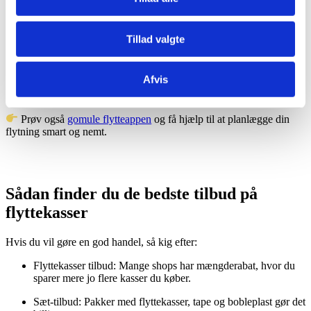
Købe brugte flyttekasser: De er typisk billigere, men stadig i
god stand.
Tillad valgte
Gemme kasserne til senere: Efter en flytning kan de bruges til
opbevaring eller udlånes til familie og venner.
Afvis
Genbruge gennem lejeordninger: Flere udlejere tilbyder
plastikkasser, som kan bruges igen og igen.
Prøv også
gomule flytteappen
og få hjælp til at planlægge din
flytning smart og nemt.
Sådan finder du de bedste tilbud på
flyttekasser
Hvis du vil gøre en god handel, så kig efter:
Flyttekasser tilbud: Mange shops har mængderabat, hvor du
sparer mere jo flere kasser du køber.
Sæt-tilbud: Pakker med flyttekasser, tape og bobleplast gør det