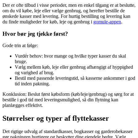
Der er ofte tilbud i visse perioder, men en enkel tilgang er at beslutte,
om du vil købe, leje eller vælge genbrug, og herefter bestille de
ønskede kasser med levering. For hurtig bestilling og levering kan
du finde muligheder for køb, leje og genbrug i
gomule-appen
.
Hvor bør jeg tjekke først?
Gode trin at følge:
Vurdér behov: hvor mange og hvilke typer kasser du skal
bruge.
Vælg mellem køb, leje eller genbrug afhængigt af hyppighed
og varighed af brug.
Bestil med passende leveringstid, så kasserne ankommer i god
tid inden pakning.
Konklusion: Beslut først købsform (køb/leje/genbrug) og sørg for at
bestille i god tid med leveringsmulighed, så din flytning kan
planlægges effektivt.
Størrelser og typer af flyttekasser
Det rigtige udvalg af standardkasser, bogkasser og garderobekasser
gør pakningen hurtigere og beskytter dine ejendele bedre. Vælg