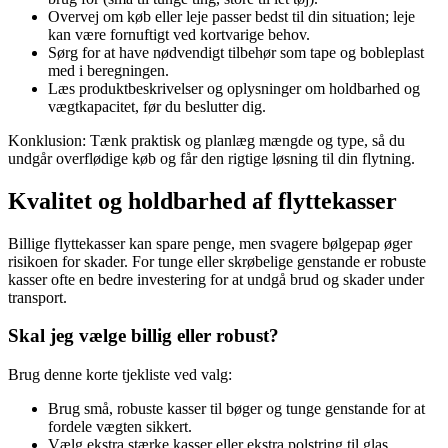
Overvej om køb eller leje passer bedst til din situation; leje
kan være fornuftigt ved kortvarige behov.
Sørg for at have nødvendigt tilbehør som tape og bobleplast
med i beregningen.
Læs produktbeskrivelser og oplysninger om holdbarhed og
vægtkapacitet, før du beslutter dig.
Konklusion: Tænk praktisk og planlæg mængde og type, så du
undgår overflødige køb og får den rigtige løsning til din flytning.
Kvalitet og holdbarhed af flyttekasser
Billige flyttekasser kan spare penge, men svagere bølgepap øger
risikoen for skader. For tunge eller skrøbelige genstande er robuste
kasser ofte en bedre investering for at undgå brud og skader under
transport.
Skal jeg vælge billig eller robust?
Brug denne korte tjekliste ved valg:
Brug små, robuste kasser til bøger og tunge genstande for at
fordele vægten sikkert.
Vælg ekstra stærke kasser eller ekstra polstring til glas,