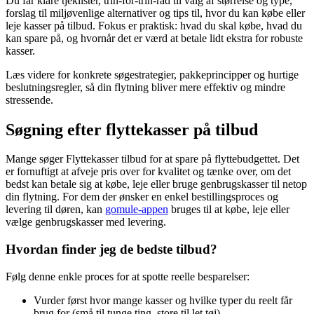
Du får klare tjeklister, trin-for-trin-råd til valg af størrelse og type,
forslag til miljøvenlige alternativer og tips til, hvor du kan købe eller
leje kasser på tilbud. Fokus er praktisk: hvad du skal købe, hvad du
kan spare på, og hvornår det er værd at betale lidt ekstra for robuste
kasser.
Læs videre for konkrete søgestrategier, pakkeprincipper og hurtige
beslutningsregler, så din flytning bliver mere effektiv og mindre
stressende.
Søgning efter flyttekasser på tilbud
Mange søger Flyttekasser tilbud for at spare på flyttebudgettet. Det
er fornuftigt at afveje pris over for kvalitet og tænke over, om det
bedst kan betale sig at købe, leje eller bruge genbrugskasser til netop
din flytning. For dem der ønsker en enkel bestillingsproces og
levering til døren, kan
gomule-appen
bruges til at købe, leje eller
vælge genbrugskasser med levering.
Hvordan finder jeg de bedste tilbud?
Følg denne enkle proces for at spotte reelle besparelser:
Vurder først hvor mange kasser og hvilke typer du reelt får
brug for (små til tunge ting, store til let tøj).