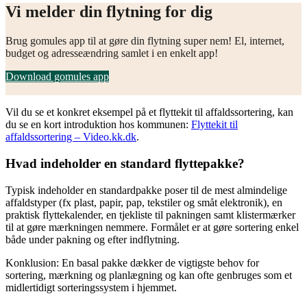
Vi melder din flytning for dig
Brug gomules app til at gøre din flytning super nem! El, internet,
budget og adresseændring samlet i en enkelt app!
Download gomules app
Vil du se et konkret eksempel på et flyttekit til affaldssortering, kan
du se en kort introduktion hos kommunen:
Flyttekit til
affaldssortering – Video.kk.dk
.
Hvad indeholder en standard flyttepakke?
Typisk indeholder en standardpakke poser til de mest almindelige
affaldstyper (fx plast, papir, pap, tekstiler og småt elektronik), en
praktisk flyttekalender, en tjekliste til pakningen samt klistermærker
til at gøre mærkningen nemmere. Formålet er at gøre sortering enkel
både under pakning og efter indflytning.
Konklusion: En basal pakke dækker de vigtigste behov for
sortering, mærkning og planlægning og kan ofte genbruges som et
midlertidigt sorteringssystem i hjemmet.