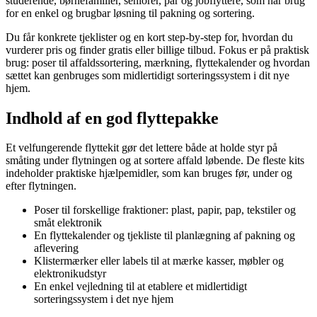
studerende, børnefamilier, seniorer, par og jobflyttere, som har brug
for en enkel og brugbar løsning til pakning og sortering.
Du får konkrete tjeklister og en kort step-by-step for, hvordan du
vurderer pris og finder gratis eller billige tilbud. Fokus er på praktisk
brug: poser til affaldssortering, mærkning, flyttekalender og hvordan
sættet kan genbruges som midlertidigt sorteringssystem i dit nye
hjem.
Indhold af en god flyttepakke
Et velfungerende flyttekit gør det lettere både at holde styr på
småting under flytningen og at sortere affald løbende. De fleste kits
indeholder praktiske hjælpemidler, som kan bruges før, under og
efter flytningen.
Poser til forskellige fraktioner: plast, papir, pap, tekstiler og
småt elektronik
En flyttekalender og tjekliste til planlægning af pakning og
aflevering
Klistermærker eller labels til at mærke kasser, møbler og
elektronikudstyr
En enkel vejledning til at etablere et midlertidigt
sorteringssystem i det nye hjem