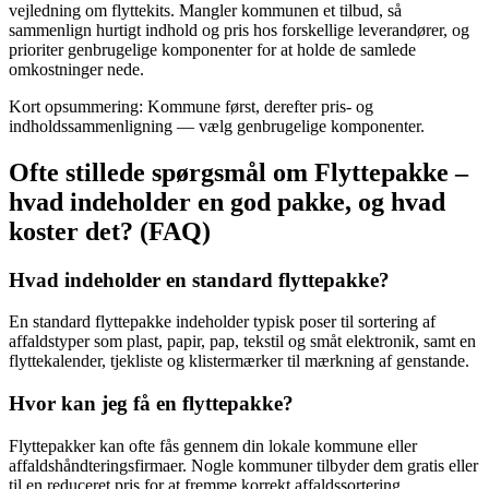
vejledning om flyttekits. Mangler kommunen et tilbud, så
sammenlign hurtigt indhold og pris hos forskellige leverandører, og
prioriter genbrugelige komponenter for at holde de samlede
omkostninger nede.
Kort opsummering: Kommune først, derefter pris- og
indholdssammenligning — vælg genbrugelige komponenter.
Ofte stillede spørgsmål om Flyttepakke –
hvad indeholder en god pakke, og hvad
koster det? (FAQ)
Hvad indeholder en standard flyttepakke?
En standard flyttepakke indeholder typisk poser til sortering af
affaldstyper som plast, papir, pap, tekstil og småt elektronik, samt en
flyttekalender, tjekliste og klistermærker til mærkning af genstande.
Hvor kan jeg få en flyttepakke?
Flyttepakker kan ofte fås gennem din lokale kommune eller
affaldshåndteringsfirmaer. Nogle kommuner tilbyder dem gratis eller
til en reduceret pris for at fremme korrekt affaldssortering.