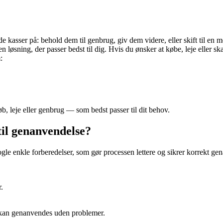
de kasser på: behold dem til genbrug, giv dem videre, eller skift til en
den løsning, der passer bedst til dig. Hvis du ønsker at købe, leje eller
:
, leje eller genbrug — som bedst passer til dit behov.
til genanvendelse?
nogle enkle forberedelser, som gør processen lettere og sikrer korrekt g
r.
g kan genanvendes uden problemer.