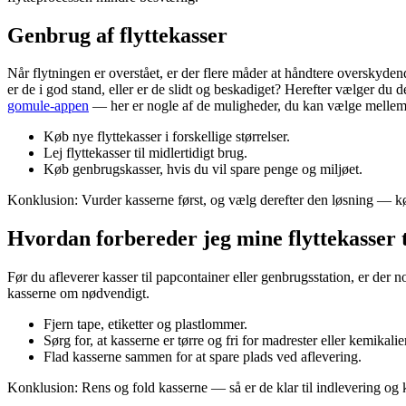
Genbrug af flyttekasser
Når flytningen er overstået, er der flere måder at håndtere overskyden
er de i god stand, eller er de slidt og beskadiget? Herefter vælger du 
gomule-appen
— her er nogle af de muligheder, du kan vælge mellem
Køb nye flyttekasser i forskellige størrelser.
Lej flyttekasser til midlertidigt brug.
Køb genbrugskasser, hvis du vil spare penge og miljøet.
Konklusion: Vurder kasserne først, og vælg derefter den løsning — køb
Hvordan forbereder jeg mine flyttekasser 
Før du afleverer kasser til papcontainer eller genbrugsstation, er der 
kasserne om nødvendigt.
Fjern tape, etiketter og plastlommer.
Sørg for, at kasserne er tørre og fri for madrester eller kemikalie
Flad kasserne sammen for at spare plads ved aflevering.
Konklusion: Rens og fold kasserne — så er de klar til indlevering o