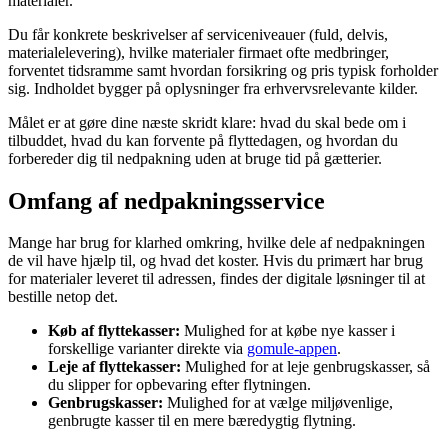
materialer.
Du får konkrete beskrivelser af serviceniveauer (fuld, delvis,
materialelevering), hvilke materialer firmaet ofte medbringer,
forventet tidsramme samt hvordan forsikring og pris typisk forholder
sig. Indholdet bygger på oplysninger fra erhvervsrelevante kilder.
Målet er at gøre dine næste skridt klare: hvad du skal bede om i
tilbuddet, hvad du kan forvente på flyttedagen, og hvordan du
forbereder dig til nedpakning uden at bruge tid på gætterier.
Omfang af nedpakningsservice
Mange har brug for klarhed omkring, hvilke dele af nedpakningen
de vil have hjælp til, og hvad det koster. Hvis du primært har brug
for materialer leveret til adressen, findes der digitale løsninger til at
bestille netop det.
Køb af flyttekasser:
Mulighed for at købe nye kasser i
forskellige varianter direkte via
gomule-appen
.
Leje af flyttekasser:
Mulighed for at leje genbrugskasser, så
du slipper for opbevaring efter flytningen.
Genbrugskasser:
Mulighed for at vælge miljøvenlige,
genbrugte kasser til en mere bæredygtig flytning.