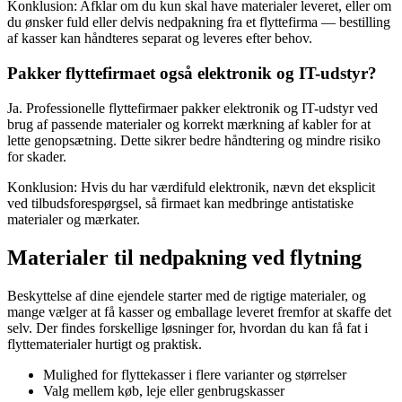
Konklusion: Afklar om du kun skal have materialer leveret, eller om
du ønsker fuld eller delvis nedpakning fra et flyttefirma — bestilling
af kasser kan håndteres separat og leveres efter behov.
Pakker flyttefirmaet også elektronik og IT-udstyr?
Ja. Professionelle flyttefirmaer pakker elektronik og IT-udstyr ved
brug af passende materialer og korrekt mærkning af kabler for at
lette genopsætning. Dette sikrer bedre håndtering og mindre risiko
for skader.
Konklusion: Hvis du har værdifuld elektronik, nævn det eksplicit
ved tilbudsforespørgsel, så firmaet kan medbringe antistatiske
materialer og mærkater.
Materialer til nedpakning ved flytning
Beskyttelse af dine ejendele starter med de rigtige materialer, og
mange vælger at få kasser og emballage leveret fremfor at skaffe det
selv. Der findes forskellige løsninger for, hvordan du kan få fat i
flyttematerialer hurtigt og praktisk.
Mulighed for flyttekasser i flere varianter og størrelser
Valg mellem køb, leje eller genbrugskasser