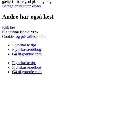
gætteri – bare god planlægning.
Beregn antal flyttekasser
Andre har også læst
Klik her
© flyttekasser.dk 2026
Cookie- og privatlivspolitik
Flyttekasse tips
Flyttekasseordbog
Gå til gomule.com
Flyttekasse tips
Flyttekasseordbog
Gå til gomule.com