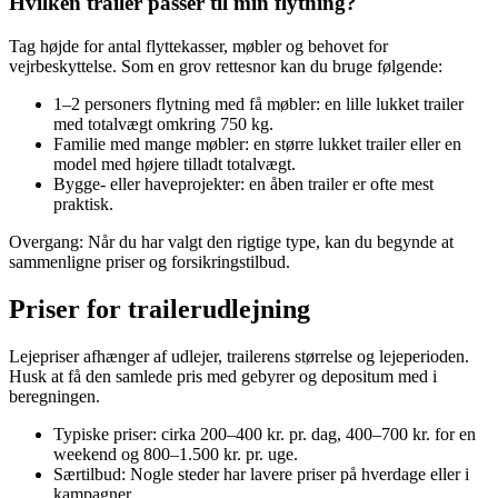
Hvilken trailer passer til min flytning?
Tag højde for antal flyttekasser, møbler og behovet for
vejrbeskyttelse. Som en grov rettesnor kan du bruge følgende:
1–2 personers flytning med få møbler: en lille lukket trailer
med totalvægt omkring 750 kg.
Familie med mange møbler: en større lukket trailer eller en
model med højere tilladt totalvægt.
Bygge‑ eller haveprojekter: en åben trailer er ofte mest
praktisk.
Overgang: Når du har valgt den rigtige type, kan du begynde at
sammenligne priser og forsikringstilbud.
Priser for trailerudlejning
Lejepriser afhænger af udlejer, trailerens størrelse og lejeperioden.
Husk at få den samlede pris med gebyrer og depositum med i
beregningen.
Typiske priser: cirka 200–400 kr. pr. dag, 400–700 kr. for en
weekend og 800–1.500 kr. pr. uge.
Særtilbud: Nogle steder har lavere priser på hverdage eller i
kampagner.