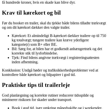
få hundrede kroner, hvis en skade kan blive dyr.
Krav til kørekort og bil
Før du booker en trailer, skal du tjekke både bilens tilladte trækvægt
og om dit kørekort dækker den valgte trailer.
Kørekort: Et almindeligt B‑kørekort dækker trailere op til 750
kg totalvægt; tungere trailere kan kræve yderligere
kategorie(r) som B+ eller BE.
Bil: Sørg for, at bilen har et godkendt anhængertræk og det
korrekte stik til lysforbindelse.
Tjek: Find bilens angivne trækvægt i registreringsattesten
inden afhentning.
Konklusion: Undgå bøder og trafiksikkerhedsproblemer ved at
kontrollere både kørekort og bilpapirer i god tid.
Praktiske tips til trailerleje
God planlægning og korrekte rutiner reducerer tidsspilde og
minimerer risikoen for skader under transport.
Book i god tid, især omkring månedsskifte og i weekender,