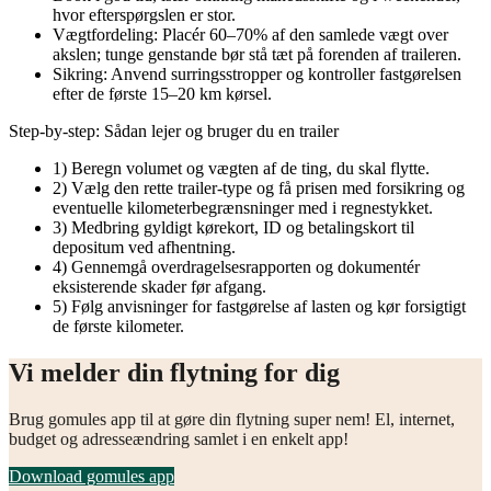
hvor efterspørgslen er stor.
Vægtfordeling: Placér 60–70% af den samlede vægt over
akslen; tunge genstande bør stå tæt på forenden af traileren.
Sikring: Anvend surringsstropper og kontroller fastgørelsen
efter de første 15–20 km kørsel.
Step‑by‑step: Sådan lejer og bruger du en trailer
1) Beregn volumet og vægten af de ting, du skal flytte.
2) Vælg den rette trailer‑type og få prisen med forsikring og
eventuelle kilometerbegrænsninger med i regnestykket.
3) Medbring gyldigt kørekort, ID og betalingskort til
depositum ved afhentning.
4) Gennemgå overdragelsesrapporten og dokumentér
eksisterende skader før afgang.
5) Følg anvisninger for fastgørelse af lasten og kør forsigtigt
de første kilometer.
Vi melder din flytning for dig
Brug gomules app til at gøre din flytning super nem! El, internet,
budget og adresseændring samlet i en enkelt app!
Download gomules app