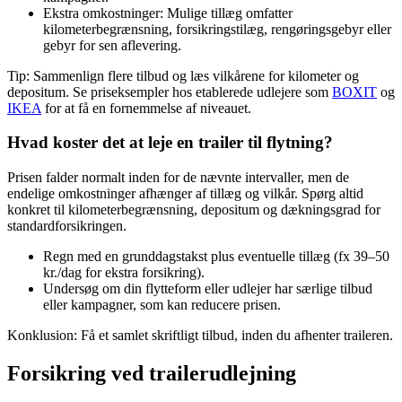
Ekstra omkostninger: Mulige tillæg omfatter
kilometerbegrænsning, forsikringstilæg, rengøringsgebyr eller
gebyr for sen aflevering.
Tip: Sammenlign flere tilbud og læs vilkårene for kilometer og
depositum. Se priseksempler hos etablerede udlejere som
BOXIT
og
IKEA
for at få en fornemmelse af niveauet.
Hvad koster det at leje en trailer til flytning?
Prisen falder normalt inden for de nævnte intervaller, men de
endelige omkostninger afhænger af tillæg og vilkår. Spørg altid
konkret til kilometerbegrænsning, depositum og dækningsgrad for
standardforsikringen.
Regn med en grunddagstakst plus eventuelle tillæg (fx 39–50
kr./dag for ekstra forsikring).
Undersøg om din flytteform eller udlejer har særlige tilbud
eller kampagner, som kan reducere prisen.
Konklusion: Få et samlet skriftligt tilbud, inden du afhenter traileren.
Forsikring ved trailerudlejning