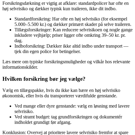
Forsikringsdækning er vigtig at afklare: standardpolicer har ofte en
høj selvrisiko og dækker typisk kun traileren, ikke dit indbo.
Standardforsikring: Har ofte en høj selvrisiko (for eksempel
5.000–5.500 kr.) og dækker primært skader på selve traileren.
Tillægsforsikringer: Kan reducere selvrisikoen og nogle gange
inkludere vejhjælp; priser ligger ofte omkring 39–50 kr. pr.
dag.
Indboforsikring: Dækker ikke altid indbo under transport —
tjek din egen police for betingelser.
Læs mere om typiske forsikringsmuligheder og vilkår hos relevante
informationskilder.
Hvilken forsikring bør jeg vælge?
Vælg en tillægspakke, hvis du ikke kan bære en høj selvrisiko
økonomisk, eller hvis du transporterer værdifulde genstande.
Ved mange eller dyre genstande: vælg en løsning med lavere
selvrisiko.
Ved stramt budget: tag grundforsikringen og dokumentér
indholdet grundigt før afgang.
Konklusion: Overvej at prioritere lavere selvrisiko fremfor at spare