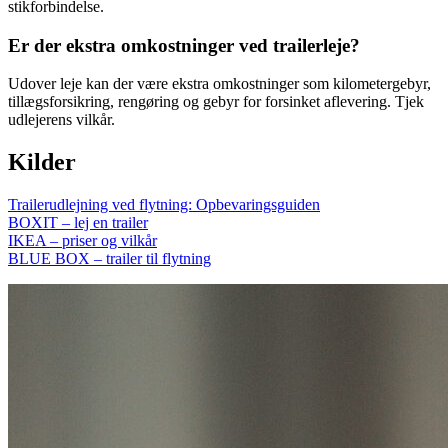
stikforbindelse.
Er der ekstra omkostninger ved trailerleje?
Udover leje kan der være ekstra omkostninger som kilometergebyr,
tillægsforsikring, rengøring og gebyr for forsinket aflevering. Tjek
udlejerens vilkår.
Kilder
Trailerudlejning ved flytning: Opbevaringsguiden
BOXIT – lej en trailer
IKEA – priser og vilkår
BLUE BOX – trailer til flytning