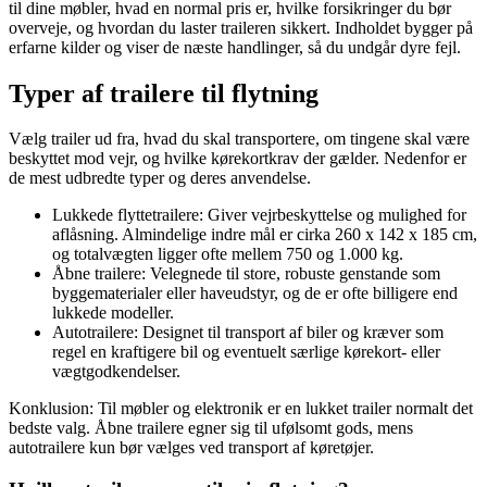
til dine møbler, hvad en normal pris er, hvilke forsikringer du bør
overveje, og hvordan du laster traileren sikkert. Indholdet bygger på
erfarne kilder og viser de næste handlinger, så du undgår dyre fejl.
Typer af trailere til flytning
Vælg trailer ud fra, hvad du skal transportere, om tingene skal være
beskyttet mod vejr, og hvilke kørekortkrav der gælder. Nedenfor er
de mest udbredte typer og deres anvendelse.
Lukkede flyttetrailere: Giver vejrbeskyttelse og mulighed for
aflåsning. Almindelige indre mål er cirka 260 x 142 x 185 cm,
og totalvægten ligger ofte mellem 750 og 1.000 kg.
Åbne trailere: Velegnede til store, robuste genstande som
byggematerialer eller haveudstyr, og de er ofte billigere end
lukkede modeller.
Autotrailere: Designet til transport af biler og kræver som
regel en kraftigere bil og eventuelt særlige kørekort‑ eller
vægtgodkendelser.
Konklusion: Til møbler og elektronik er en lukket trailer normalt det
bedste valg. Åbne trailere egner sig til ufølsomt gods, mens
autotrailere kun bør vælges ved transport af køretøjer.