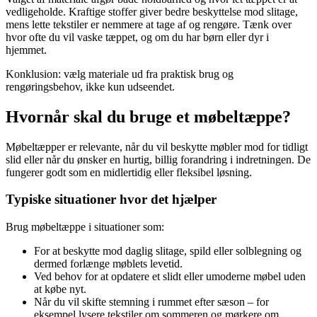
vedligeholde. Kraftige stoffer giver bedre beskyttelse mod slitage,
mens lette tekstiler er nemmere at tage af og rengøre. Tænk over
hvor ofte du vil vaske tæppet, og om du har børn eller dyr i
hjemmet.
Konklusion: vælg materiale ud fra praktisk brug og
rengøringsbehov, ikke kun udseendet.
Hvornår skal du bruge et møbeltæppe?
Møbeltæpper er relevante, når du vil beskytte møbler mod for tidligt
slid eller når du ønsker en hurtig, billig forandring i indretningen. De
fungerer godt som en midlertidig eller fleksibel løsning.
Typiske situationer hvor det hjælper
Brug møbeltæppe i situationer som:
For at beskytte mod daglig slitage, spild eller solblegning og
dermed forlænge møblets levetid.
Ved behov for at opdatere et slidt eller umoderne møbel uden
at købe nyt.
Når du vil skifte stemning i rummet efter sæson – for
eksempel lysere tekstiler om sommeren og mørkere om