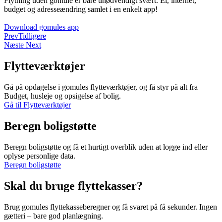
Flytning uden gomule er bare unødvendigt svært. El, internet,
budget og adresseændring samlet i en enkelt app!
Download gomules app
Prev
Tidligere
Næste
Next
Flytteværktøjer
Gå på opdagelse i gomules flytteværktøjer, og få styr på alt fra
Budget, husleje og opsigelse af bolig.
Gå til Flytteværktøjer
Beregn boligstøtte
Beregn boligstøtte og få et hurtigt overblik uden at logge ind eller
oplyse personlige data.
Beregn boligstøtte
Skal du bruge flyttekasser?
Brug gomules flyttekasseberegner og få svaret på få sekunder. Ingen
gætteri – bare god planlægning.