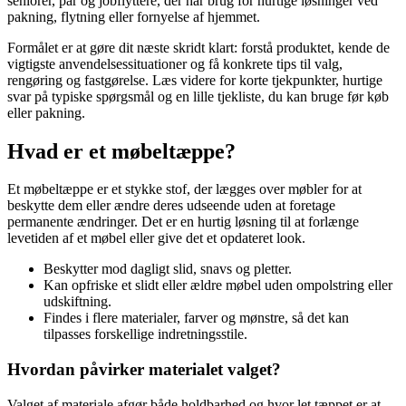
seniorer, par og jobflyttere, der har brug for hurtige løsninger ved
pakning, flytning eller fornyelse af hjemmet.
Formålet er at gøre dit næste skridt klart: forstå produktet, kende de
vigtigste anvendelsessituationer og få konkrete tips til valg,
rengøring og fastgørelse. Læs videre for korte tjekpunkter, hurtige
svar på typiske spørgsmål og en lille tjekliste, du kan bruge før køb
eller pakning.
Hvad er et møbeltæppe?
Et møbeltæppe er et stykke stof, der lægges over møbler for at
beskytte dem eller ændre deres udseende uden at foretage
permanente ændringer. Det er en hurtig løsning til at forlænge
levetiden af et møbel eller give det et opdateret look.
Beskytter mod dagligt slid, snavs og pletter.
Kan opfriske et slidt eller ældre møbel uden ompolstring eller
udskiftning.
Findes i flere materialer, farver og mønstre, så det kan
tilpasses forskellige indretningsstile.
Hvordan påvirker materialet valget?
Valget af materiale afgør både holdbarhed og hvor let tæppet er at