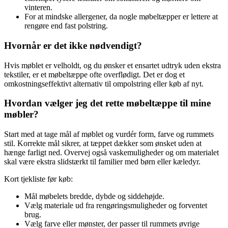
vinteren.
For at mindske allergener, da nogle møbeltæpper er lettere at
rengøre end fast polstring.
Hvornår er det ikke nødvendigt?
Hvis møblet er velholdt, og du ønsker et ensartet udtryk uden ekstra
tekstiler, er et møbeltæppe ofte overflødigt. Det er dog et
omkostningseffektivt alternativ til ompolstring eller køb af nyt.
Hvordan vælger jeg det rette møbeltæppe til mine
møbler?
Start med at tage mål af møblet og vurdér form, farve og rummets
stil. Korrekte mål sikrer, at tæppet dækker som ønsket uden at
hænge farligt ned. Overvej også vaskemuligheder og om materialet
skal være ekstra slidstærkt til familier med børn eller kæledyr.
Kort tjekliste før køb:
Mål møbelets bredde, dybde og siddehøjde.
Vælg materiale ud fra rengøringsmuligheder og forventet
brug.
Vælg farve eller mønster, der passer til rummets øvrige