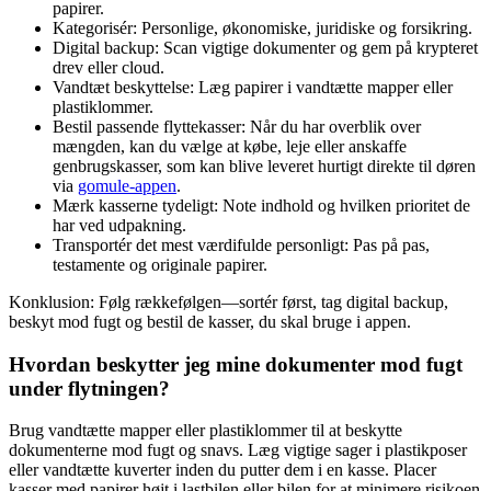
papirer.
Kategorisér: Personlige, økonomiske, juridiske og forsikring.
Digital backup: Scan vigtige dokumenter og gem på krypteret
drev eller cloud.
Vandtæt beskyttelse: Læg papirer i vandtætte mapper eller
plastiklommer.
Bestil passende flyttekasser: Når du har overblik over
mængden, kan du vælge at købe, leje eller anskaffe
genbrugskasser, som kan blive leveret hurtigt direkte til døren
via
gomule-appen
.
Mærk kasserne tydeligt: Note indhold og hvilken prioritet de
har ved udpakning.
Transportér det mest værdifulde personligt: Pas på pas,
testamente og originale papirer.
Konklusion: Følg rækkefølgen—sortér først, tag digital backup,
beskyt mod fugt og bestil de kasser, du skal bruge i appen.
Hvordan beskytter jeg mine dokumenter mod fugt
under flytningen?
Brug vandtætte mapper eller plastiklommer til at beskytte
dokumenterne mod fugt og snavs. Læg vigtige sager i plastikposer
eller vandtætte kuverter inden du putter dem i en kasse. Placer
kasser med papirer højt i lastbilen eller bilen for at minimere risikoen