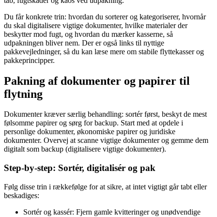
tab, fugtskader og kaos ved udpakning.
Du får konkrete trin: hvordan du sorterer og kategoriserer, hvornår
du skal digitalisere vigtige dokumenter, hvilke materialer der
beskytter mod fugt, og hvordan du mærker kasserne, så
udpakningen bliver nem. Der er også links til nyttige
pakkevejledninger, så du kan læse mere om stabile flyttekasser og
pakkeprincipper.
Pakning af dokumenter og papirer til
flytning
Dokumenter kræver særlig behandling: sortér først, beskyt de mest
følsomme papirer og sørg for backup. Start med at opdele i
personlige dokumenter, økonomiske papirer og juridiske
dokumenter. Overvej at scanne vigtige dokumenter og gemme dem
digitalt som backup (digitalisere vigtige dokumenter).
Step-by-step: Sortér, digitalisér og pak
Følg disse trin i rækkefølge for at sikre, at intet vigtigt går tabt eller
beskadiges:
Sortér og kassér: Fjern gamle kvitteringer og unødvendige