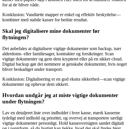
for at de bliver våde.
Konklusion: Vandtætte mapper er enkel og effektiv beskyttelse—
kombiner med stabile kasser for bedste resultat.
Skal jeg digitalisere mine dokumenter før
flytningen?
Det anbefales at digitalisere vigtige dokumenter som backup, især
alderdoms- eller familiesager, kontrakter og forsikringer. Scan
vigtige dokumenter og gem dem krypteret eller på en sikker cloud.
Digital backup gør det nemmere at genskabe dokumenter, hvis noget
bliver beskadiget under transport.
Konklusion: Digitalisering er en god ekstra sikkerhed—scan vigtige
dokumenter og opbevar dem sikkert.
Hvordan undgår jeg at miste vigtige dokumenter
under flytningen?
Lav en detaljeret liste over indholdet i hver kasse, mærk kasserne
tydeligt med indhold og prioritet, og overvej at transportere særligt
vigtige dokumenter personligt. Hold kasseoversigten samlet digitalt
og i papirform, så du hurtigt kan tjekke, hvad der skal findes først