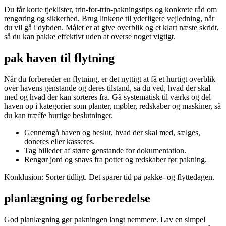
Du får korte tjeklister, trin-for-trin-pakningstips og konkrete råd om
rengøring og sikkerhed. Brug linkene til yderligere vejledning, når
du vil gå i dybden. Målet er at give overblik og et klart næste skridt,
så du kan pakke effektivt uden at overse noget vigtigt.
pak haven til flytning
Når du forbereder en flytning, er det nyttigt at få et hurtigt overblik
over havens genstande og deres tilstand, så du ved, hvad der skal
med og hvad der kan sorteres fra. Gå systematisk til værks og del
haven op i kategorier som planter, møbler, redskaber og maskiner, så
du kan træffe hurtige beslutninger.
Gennemgå haven og beslut, hvad der skal med, sælges,
doneres eller kasseres.
Tag billeder af større genstande for dokumentation.
Rengør jord og snavs fra potter og redskaber før pakning.
Konklusion: Sorter tidligt. Det sparer tid på pakke- og flyttedagen.
planlægning og forberedelse
God planlægning gør pakningen langt nemmere. Lav en simpel