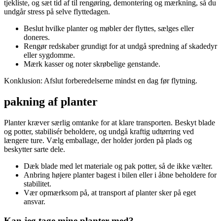
tjekliste, og sæt tid af til rengøring, demontering og mærkning, så du
undgår stress på selve flyttedagen.
Beslut hvilke planter og møbler der flyttes, sælges eller
doneres.
Rengør redskaber grundigt for at undgå spredning af skadedyr
eller sygdomme.
Mærk kasser og noter skrøbelige genstande.
Konklusion: Afslut forberedelserne mindst en dag før flytning.
pakning af planter
Planter kræver særlig omtanke for at klare transporten. Beskyt blade
og potter, stabilisér beholdere, og undgå kraftig udtørring ved
længere ture. Vælg emballage, der holder jorden på plads og
beskytter sarte dele.
Dæk blade med let materiale og pak potter, så de ikke vælter.
Anbring højere planter bagest i bilen eller i åbne beholdere for
stabilitet.
Vær opmærksom på, at transport af planter sker på eget
ansvar.
Kan jeg tage mine planter med?