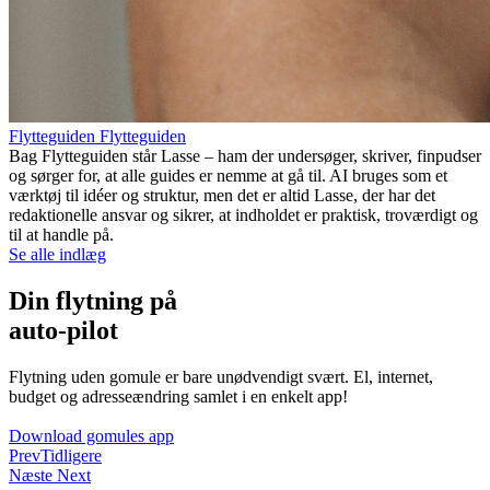
Flytteguiden Flytteguiden
Bag Flytteguiden står Lasse – ham der undersøger, skriver, finpudser
og sørger for, at alle guides er nemme at gå til. AI bruges som et
værktøj til idéer og struktur, men det er altid Lasse, der har det
redaktionelle ansvar og sikrer, at indholdet er praktisk, troværdigt og
til at handle på.
Se alle indlæg
Din flytning på
auto-pilot
Flytning uden gomule er bare unødvendigt svært. El, internet,
budget og adresseændring samlet i en enkelt app!
Download gomules app
Prev
Tidligere
Næste
Next