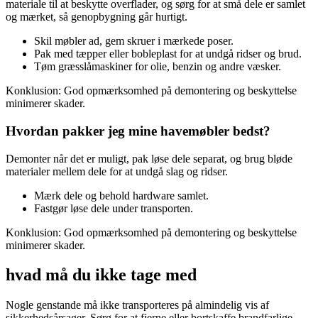
materiale til at beskytte overflader, og sørg for at små dele er samlet
og mærket, så genopbygning går hurtigt.
Skil møbler ad, gem skruer i mærkede poser.
Pak med tæpper eller bobleplast for at undgå ridser og brud.
Tøm græsslåmaskiner for olie, benzin og andre væsker.
Konklusion: God opmærksomhed på demontering og beskyttelse
minimerer skader.
Hvordan pakker jeg mine havemøbler bedst?
Demonter når det er muligt, pak løse dele separat, og brug bløde
materialer mellem dele for at undgå slag og ridser.
Mærk dele og behold hardware samlet.
Fastgør løse dele under transporten.
Konklusion: God opmærksomhed på demontering og beskyttelse
minimerer skader.
hvad må du ikke tage med
Nogle genstande må ikke transporteres på almindelig vis af
sikkerhedsårsager. Sørg for at fjerne eller bortskaffe brandfarlige,