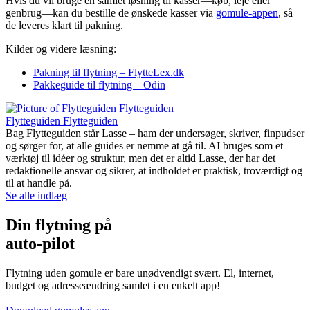
Hvis du vil bruge en samlet løsning til kasser—køb, leje eller
genbrug—kan du bestille de ønskede kasser via
gomule-appen
, så
de leveres klart til pakning.
Kilder og videre læsning:
Pakning til flytning – FlytteLex.dk
Pakkeguide til flytning – Odin
Flytteguiden Flytteguiden
Bag Flytteguiden står Lasse – ham der undersøger, skriver, finpudser
og sørger for, at alle guides er nemme at gå til. AI bruges som et
værktøj til idéer og struktur, men det er altid Lasse, der har det
redaktionelle ansvar og sikrer, at indholdet er praktisk, troværdigt og
til at handle på.
Se alle indlæg
Din flytning på
auto-pilot
Flytning uden gomule er bare unødvendigt svært. El, internet,
budget og adresseændring samlet i en enkelt app!