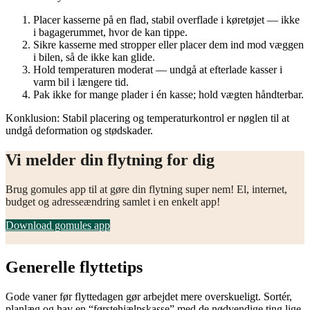
Placer kasserne på en flad, stabil overflade i køretøjet — ikke
i bagagerummet, hvor de kan tippe.
Sikre kasserne med stropper eller placer dem ind mod væggen
i bilen, så de ikke kan glide.
Hold temperaturen moderat — undgå at efterlade kasser i
varm bil i længere tid.
Pak ikke for mange plader i én kasse; hold vægten håndterbar.
Konklusion: Stabil placering og temperaturkontrol er nøglen til at
undgå deformation og stødskader.
Vi melder din flytning for dig
Brug gomules app til at gøre din flytning super nem! El, internet,
budget og adresseændring samlet i en enkelt app!
Download gomules app
Generelle flyttetips
Gode vaner før flyttedagen gør arbejdet mere overskueligt. Sortér,
planlæg og hav en “førstehjælpskasse” med de nødvendige ting lige