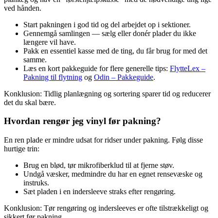
ved hånden.
Start pakningen i god tid og del arbejdet op i sektioner.
Gennemgå samlingen — sælg eller donér plader du ikke
længere vil have.
Pakk en essentiel kasse med de ting, du får brug for med det
samme.
Læs en kort pakkeguide for flere generelle tips:
FlytteLex –
Pakning til flytning
og
Odin – Pakkeguide
.
Konklusion: Tidlig planlægning og sortering sparer tid og reducerer
det du skal bære.
Hvordan rengør jeg vinyl før pakning?
En ren plade er mindre udsat for ridser under pakning. Følg disse
hurtige trin:
Brug en blød, tør mikrofiberklud til at fjerne støv.
Undgå væsker, medmindre du har en egnet rensevæske og
instruks.
Sæt pladen i en indersleeve straks efter rengøring.
Konklusion: Tør rengøring og indersleeves er ofte tilstrækkeligt og
sikkert før pakning.