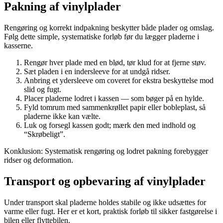
Pakning af vinylplader
Rengøring og korrekt indpakning beskytter både plader og omslag.
Følg dette simple, systematiske forløb før du lægger pladerne i
kasserne.
Rengør hver plade med en blød, tør klud for at fjerne støv.
Sæt pladen i en indersleeve for at undgå ridser.
Anbring et ydersleeve om coveret for ekstra beskyttelse mod
slid og fugt.
Placer pladerne lodret i kassen — som bøger på en hylde.
Fyld tomrum med sammenkrøllet papir eller bobleplast, så
pladerne ikke kan vælte.
Luk og forsegl kassen godt; mærk den med indhold og
“Skrøbeligt”.
Konklusion: Systematisk rengøring og lodret pakning forebygger
ridser og deformation.
Transport og opbevaring af vinylplader
Under transport skal pladerne holdes stabile og ikke udsættes for
varme eller fugt. Her er et kort, praktisk forløb til sikker fastgørelse i
bilen eller flyttebilen.