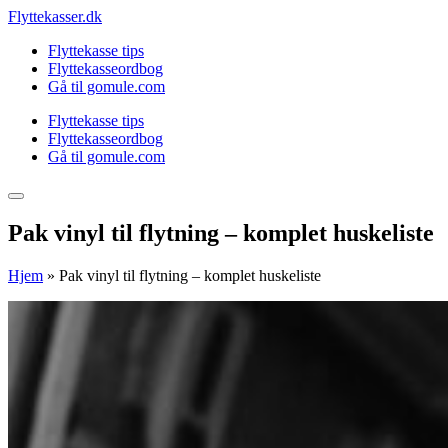
Skip
Flyttekasser.dk
to
Flyttekasse tips
content
Flyttekasseordbog
Gå til gomule.com
Flyttekasse tips
Flyttekasseordbog
Gå til gomule.com
Pak vinyl til flytning – komplet huskeliste
Hjem
»
Pak vinyl til flytning – komplet huskeliste