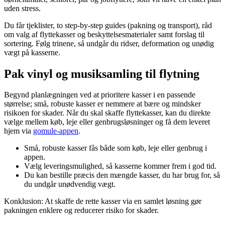
uden stress.
Du får tjeklister, to step-by-step guides (pakning og transport), råd
om valg af flyttekasser og beskyttelsesmaterialer samt forslag til
sortering. Følg trinene, så undgår du ridser, deformation og unødig
vægt på kasserne.
Pak vinyl og musiksamling til flytning
Begynd planlægningen ved at prioritere kasser i en passende
størrelse; små, robuste kasser er nemmere at bære og mindsker
risikoen for skader. Når du skal skaffe flyttekasser, kan du direkte
vælge mellem køb, leje eller genbrugsløsninger og få dem leveret
hjem via
gomule-appen
.
Små, robuste kasser fås både som køb, leje eller genbrug i
appen.
Vælg leveringsmulighed, så kasserne kommer frem i god tid.
Du kan bestille præcis den mængde kasser, du har brug for, så
du undgår unødvendig vægt.
Konklusion: At skaffe de rette kasser via en samlet løsning gør
pakningen enklere og reducerer risiko for skader.