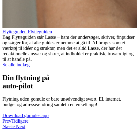
Flytteguiden Flytteguiden
Bag Flytteguiden står Lasse – ham der undersøger, skriver, finpudser
og sørger for, at alle guides er nemme at gå til. AI bruges som et
værktøj til idéer og struktur, men det er altid Lasse, der har det
redaktionelle ansvar og sikrer, at indholdet er praktisk, troværdigt og
til at handle på.
Se alle indlæg
Din flytning på
auto-pilot
Flytning uden gomule er bare unødvendigt svært. El, internet,
budget og adresseændring samlet i en enkelt app!
Download gomules app
Prev
Tidligere
Næste
Next