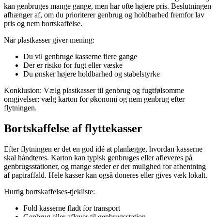
kan genbruges mange gange, men har ofte højere pris. Beslutningen
afhænger af, om du prioriterer genbrug og holdbarhed fremfor lav
pris og nem bortskaffelse.
Når plastkasser giver mening:
Du vil genbruge kasserne flere gange
Der er risiko for fugt eller væske
Du ønsker højere holdbarhed og stabelstyrke
Konklusion: Vælg plastkasser til genbrug og fugtfølsomme
omgivelser; vælg karton for økonomi og nem genbrug efter
flytningen.
Bortskaffelse af flyttekasser
Efter flytningen er det en god idé at planlægge, hvordan kasserne
skal håndteres. Karton kan typisk genbruges eller afleveres på
genbrugsstationer, og mange steder er der mulighed for afhentning
af papiraffald. Hele kasser kan også doneres eller gives væk lokalt.
Hurtig bortskaffelses-tjekliste:
Fold kasserne fladt for transport
Genbrug eller aflever til genbrugsstation