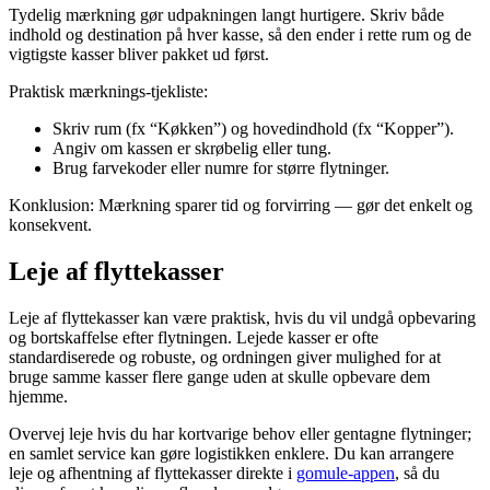
Tydelig mærkning gør udpakningen langt hurtigere. Skriv både
indhold og destination på hver kasse, så den ender i rette rum og de
vigtigste kasser bliver pakket ud først.
Praktisk mærknings-tjekliste:
Skriv rum (fx “Køkken”) og hovedindhold (fx “Kopper”).
Angiv om kassen er skrøbelig eller tung.
Brug farvekoder eller numre for større flytninger.
Konklusion: Mærkning sparer tid og forvirring — gør det enkelt og
konsekvent.
Leje af flyttekasser
Leje af flyttekasser kan være praktisk, hvis du vil undgå opbevaring
og bortskaffelse efter flytningen. Lejede kasser er ofte
standardiserede og robuste, og ordningen giver mulighed for at
bruge samme kasser flere gange uden at skulle opbevare dem
hjemme.
Overvej leje hvis du har kortvarige behov eller gentagne flytninger;
en samlet service kan gøre logistikken enklere. Du kan arrangere
leje og afhentning af flyttekasser direkte i
gomule-appen
, så du