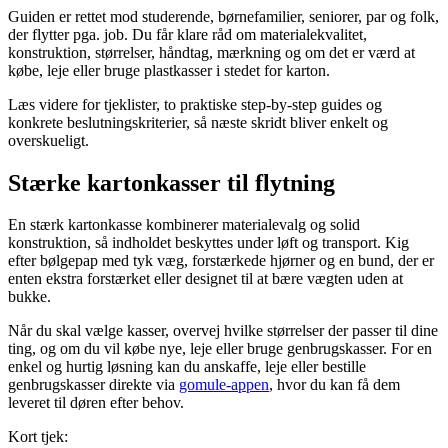
Guiden er rettet mod studerende, børnefamilier, seniorer, par og folk,
der flytter pga. job. Du får klare råd om materialekvalitet,
konstruktion, størrelser, håndtag, mærkning og om det er værd at
købe, leje eller bruge plastkasser i stedet for karton.
Læs videre for tjeklister, to praktiske step-by-step guides og
konkrete beslutningskriterier, så næste skridt bliver enkelt og
overskueligt.
Stærke kartonkasser til flytning
En stærk kartonkasse kombinerer materialevalg og solid
konstruktion, så indholdet beskyttes under løft og transport. Kig
efter bølgepap med tyk væg, forstærkede hjørner og en bund, der er
enten ekstra forstærket eller designet til at bære vægten uden at
bukke.
Når du skal vælge kasser, overvej hvilke størrelser der passer til dine
ting, og om du vil købe nye, leje eller bruge genbrugskasser. For en
enkel og hurtig løsning kan du anskaffe, leje eller bestille
genbrugskasser direkte via
gomule-appen
, hvor du kan få dem
leveret til døren efter behov.
Kort tjek: