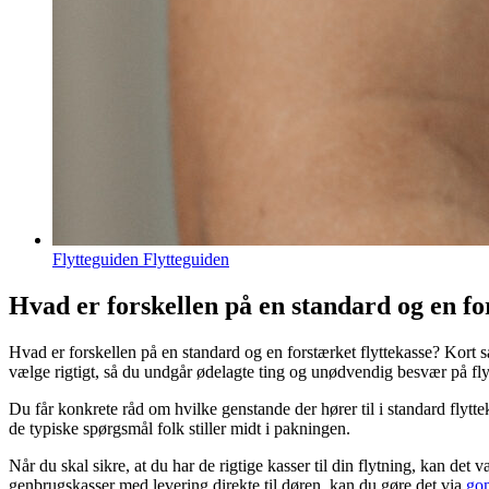
Flytteguiden Flytteguiden
Hvad er forskellen på en standard og en fo
Hvad er forskellen på en standard og en forstærket flyttekasse? Kort 
vælge rigtigt, så du undgår ødelagte ting og unødvendig besvær på fl
Du får konkrete råd om hvilke genstande der hører til i standard flytt
de typiske spørgsmål folk stiller midt i pakningen.
Når du skal sikre, at du har de rigtige kasser til din flytning, kan det 
genbrugskasser med levering direkte til døren, kan du gøre det via
go