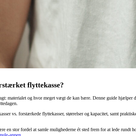
rstærket flyttekasse?
sagt: materialet og hvor meget vægt de kan bære. Denne guide hjælper d
yttedagen.
ekasser vs. forstærkede flyttekasser, størrelser og kapacitet, samt prak
være en stor fordel at samle mulighederne ét sted frem for at lede rundt ho
mule-appen
.